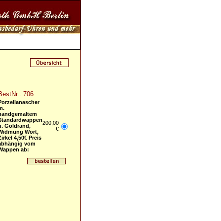
BestNr.: 706
Porzellanascher
m.
handgemaltem
Standardwappen
200,00
u. Goldrand,
€
Widmung Wort,
Zirkel 4,50€ Preis
abhängig vom
Wappen ab: