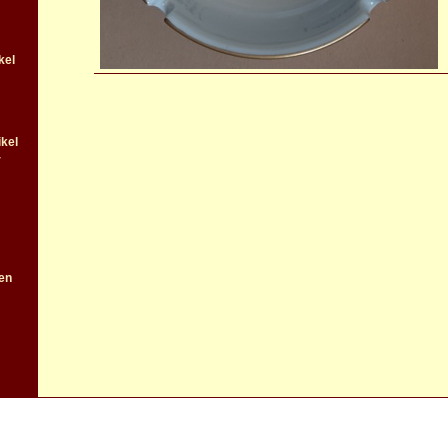
kel
kel
-
en