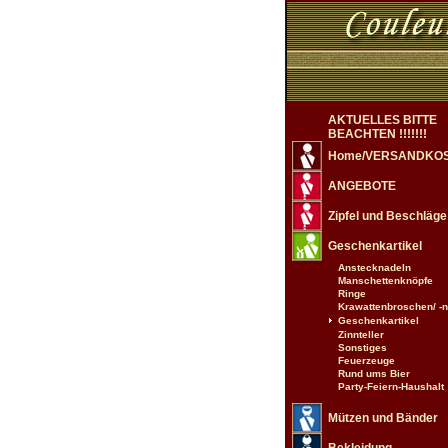
AKTUELLES BITTE
BEACHTEN !!!!!!!
Home/VERSANDKO
ANGEBOTE
Zipfel und Beschläge
Geschenkartikel
Anstecknadeln
Manschettenknöpfe
Ringe
Krawattenbroschen/ -
Geschenkartikel
Zinnteller
Sonstiges
Feuerzeuge
Rund ums Bier
Party-Feiern-Haushalt
Mützen und Bänder