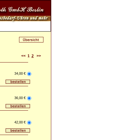
<<
1
2
>>
34,00 €
36,00 €
42,00 €