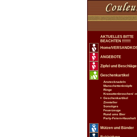
AKTUELLES BITTE
BEACHTEN !!!!!!!
Home/VERSANDKO
ANGEBOTE
Zipfel und Beschläge
Geschenkartikel
Anstecknadeln
Manschettenknöpfe
Ringe
Krawattenbroschen/ -
Geschenkartikel
Zinnteller
Sonstiges
Feuerzeuge
Rund ums Bier
Party-Feiern-Haushalt
Mützen und Bänder