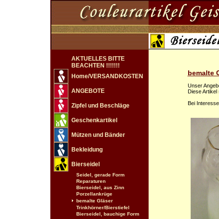
AKTUELLES BITTE
BEACHTEN !!!!!!!
bemalte 
Home/VERSANDKOSTEN
Unser Angebot
ANGEBOTE
Diese Artikel
Bei Interesse
Zipfel und Beschläge
Geschenkartikel
Mützen und Bänder
Bekleidung
Bierseidel
Seidel, gerade Form
Reparaturen
Bierseidel, aus Zinn
Porzellankrüge
bemalte Gläser
Trinkhörner/Bierstiefel
Bierseidel, bauchige Form