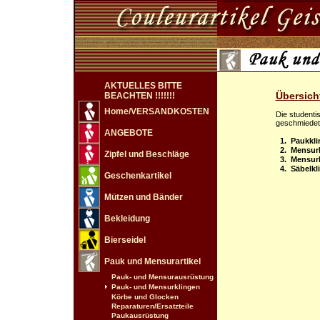
AKTUELLES BITTE
Übersich
BEACHTEN !!!!!!!
Home/VERSANDKOSTEN
Die studenti
geschmiedet.D
ANGEBOTE
1. Paukkli
2. Mensurk
Zipfel und Beschläge
3. Mensurk
4. Säbelkl
Geschenkartikel
Mützen und Bänder
Bekleidung
Bierseidel
Pauk und Mensurartikel
Pauk- und Mensurausrüstung
Pauk- und Mensurklingen
Körbe und Glocken
Reparaturen/Ersatzteile
Paukausrüstung